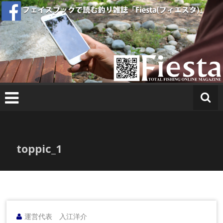
コ
ン
テ
ン
ツ
へ
T
ス
O
キ
T
ッ
A
プ
L
FI
S
toppic_1
H
I
N
G
O
N
運営代表 入江洋介