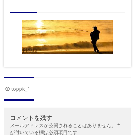
LI
N
E
M
A
G
A
ZI
N
E
Fi
e
st
投
toppic_1
a
稿
ナ
ビ
コメントを残す
ゲ
メールアドレスが公開されることはありません。
*
ー
が付いている欄は必須項目です