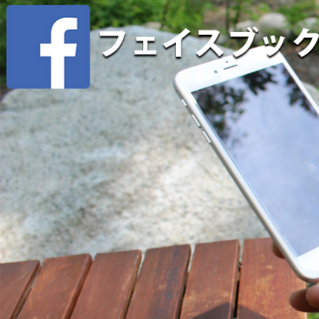
コ
ン
テ
ン
ツ
へ
ス
キ
ッ
プ
TOTAL FISHING ONLINE MAGAZINE
TOTAL FIS