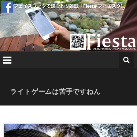
コ
ン
テ
ン
ツ
へ
T
ス
O
キ
T
ッ
A
プ
L
FI
S
ライトゲームは苦手ですねん
H
I
N
G
O
N