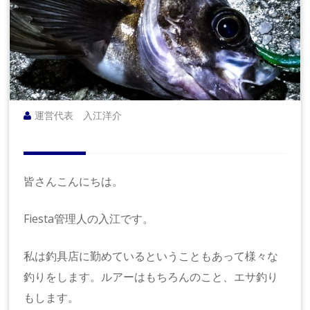
LI
N
E
M
A
G
A
ZI
運営代表 入江洋介
N
E
Fi
e
皆さんこんにちは。
st
a
Fiesta管理人の入江です。
私は釣具店に勤めているということもあって様々な
釣りをします。ルアーはもちろんのこと、エサ釣り
もします。