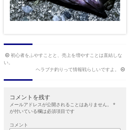
投
初心者をふやすことと、売上を増やすことは直結しな
い。
稿
ヘラブナ釣りって情報戦らしいですよ。
ナ
ビ
ゲ
ー
コメントを残す
シ
メールアドレスが公開されることはありません。
*
が付いている欄は必須項目です
ョ
ン
コメント