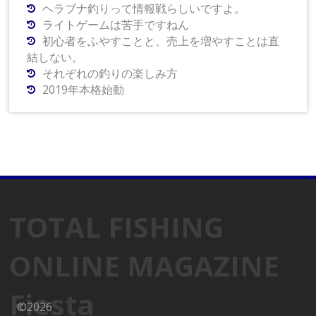
ヘラブナ釣りって情報戦らしいですよ。
ライトゲームは苦手ですねん
初心者をふやすことと、売上を増やすことは直
結しない。
それぞれの釣りの楽しみ方
2019年本格始動
TOTAL FISHING
ONLINE MAGAZINE
Fiesta
©2026